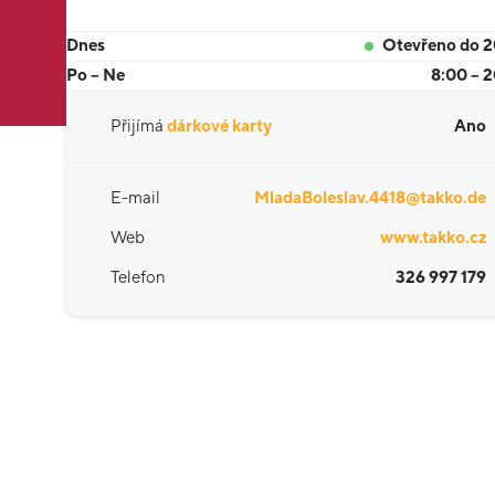
Dnes
Otevřeno do 
Po – Ne
8:00 – 
Přijímá
dárkové karty
Ano
E-mail
MladaBoleslav.4418@takko.de
Web
www.takko.cz
Telefon
326 997 179