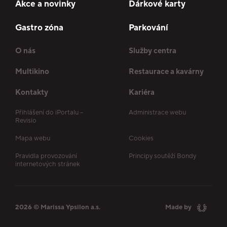
Akce a novinky
Dárkové karty
Gastro zóna
Parkování
O nás
Služby centra
Multikino
Restaurace a kavárny
Kontakty
Kariéra
Přihlášení do iPortalu –
Administrace webu
Revisio
Mapa webu
Cookies
Pravidla provozování
Principy soutěží Bondy
internetových stránek
2026 © Marissa Ypsilon a.s.
Made by