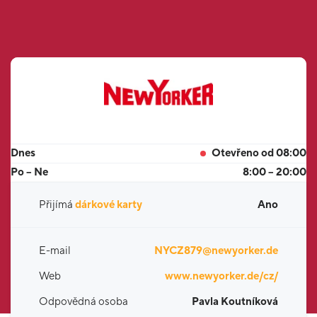
Dnes
Otevřeno od 08:00
Po – Ne
8:00 – 20:00
Přijímá
dárkové karty
Ano
E-mail
NYCZ879@newyorker.de
Web
www.newyorker.de/cz/
Odpovědná osoba
Pavla Koutníková