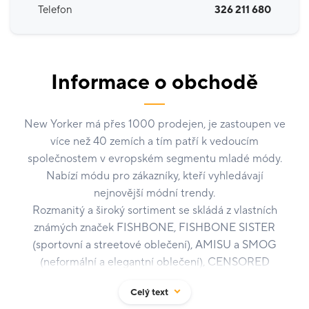
Telefon
326 211 680
Informace o obchodě
New Yorker má přes 1000 prodejen, je zastoupen ve
více než 40 zemích a tím patří k vedoucím
společnostem v evropském segmentu mladé módy.
Nabízí módu pro zákazníky, kteří vyhledávají
nejnovější módní trendy.
Rozmanitý a široký sortiment se skládá z vlastních
známých značek FISHBONE, FISHBONE SISTER
(sportovní a streetové oblečení), AMISU a SMOG
(neformální a elegantní oblečení), CENSORED
(spodní prádlo a plavky).
Celý text
Vše doladí a zvýrazní doplňková linie ACCESSOIRES