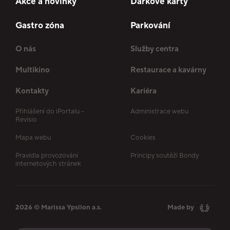
Akce a novinky
Dárkové karty
Gastro zóna
Parkování
O nás
Služby centra
Multikino
Restaurace a kavárny
Kontakty
Kariéra
Přihlášení do iPortalu –
Administrace webu
Revisio
Mapa webu
Cookies
Pravidla provozování
Principy soutěží Bondy
internetových stránek
2026 © Marissa Ypsilon a.s.
Made by