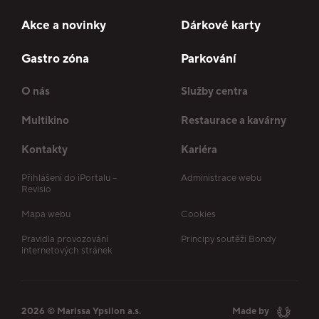
Akce a novinky
Dárkové karty
Gastro zóna
Parkování
O nás
Služby centra
Multikino
Restaurace a kavárny
Kontakty
Kariéra
Přihlášení do iPortalu –
Administrace webu
Revisio
Mapa webu
Cookies
Pravidla provozování
Principy soutěží Bondy
internetových stránek
2026 © Marissa Ypsilon a.s.
Made by