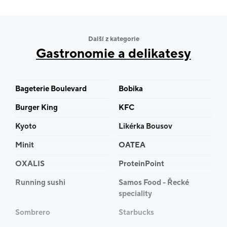
Další z kategorie
Gastronomie a delikatesy
Bageterie Boulevard
Bobika
Burger King
KFC
Kyoto
Likérka Bousov
Minit
OATEA
OXALIS
ProteinPoint
Running sushi
Samos Food - Řecké
speciality
Sombrero
Starbucks