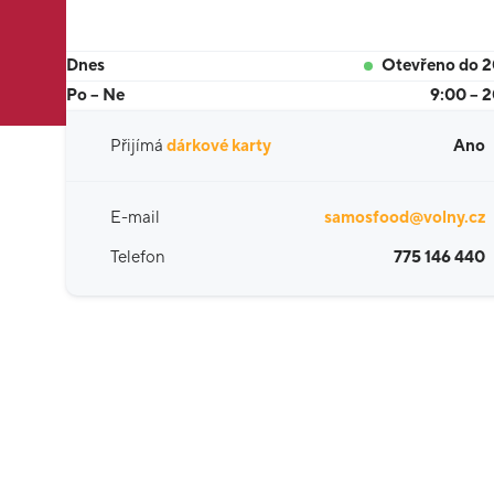
Dnes
Otevřeno do 
Po – Ne
9:00 – 
Přijímá
dárkové karty
Ano
E-mail
samosfood@volny.cz
Telefon
775 146 440