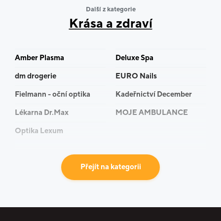
Další z kategorie
Krása a zdraví
Douglas – YOUR PARTNER IN BEAUTY.
Amber Plasma
Deluxe Spa
dm drogerie
EURO Nails
Fielmann - oční optika
Kadeřnictví December
Lékarna Dr.Max
MOJE AMBULANCE
Optika Lexum
Přejít na kategorii