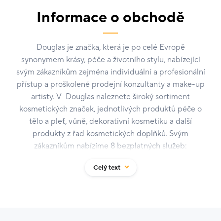
Informace o obchodě
Douglas je značka, která je po celé Evropě
synonymem krásy, péče a životního stylu, nabízející
svým zákazníkům zejména individuální a profesionální
přístup a proškolené prodejní konzultanty a make-up
artisty. V Douglas naleznete široký sortiment
kosmetických značek, jednotlivých produktů péče o
tělo a pleť, vůně, dekorativní kosmetiku a další
produkty z řad kosmetických doplňků. Svým
zákazníkům nabízíme 8 bezplatných služeb:
pětiminutové líčení, konzultace líčení, konzultace
Celý text
péče o pleť, vyzkoušení vůně, úprava a lakování nehtů,
masáž rukou, balení dárků a zákaznický servis. Naše
služby dále rozšiřuje rezervační systém, kde si můžete
bezplatně rezervovat své místo na líčení či lekci líčení
v make-up school:
www.rezervace.douglas.cz
.