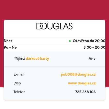
Dnes
Otevřeno do 20:00
Po – Ne
8:00 – 20:00
Přijímá
dárkové karty
Ano
E-mail
pob008@douglas.cz
Web
www.douglas.cz
Telefon
725 268 108