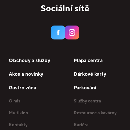
Sociální sítě
Obchody a služby
Mapa centra
Akce a novinky
Dárkové karty
Gastro zóna
Parkování
O nás
Služby centra
Multikino
Restaurace a kavárny
Kontakty
Kariéra