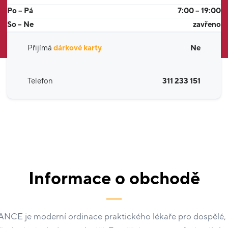
Po – Pá
7:00 – 19:00
So – Ne
zavřeno
Přijímá
dárkové karty
Ne
Telefon
311 233 151
Informace o obchodě
 je moderní ordinace praktického lékaře pro dospělé, 