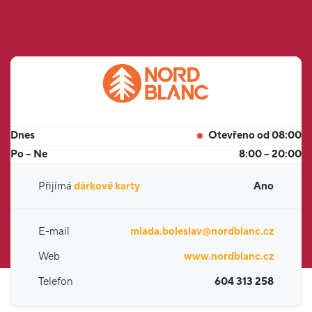
Dnes
Otevřeno od 08:00
Po – Ne
8:00 – 20:00
Přijímá
dárkové karty
Ano
E-mail
mlada.boleslav@nordblanc.cz
Web
www.nordblanc.cz
Telefon
604 313 258