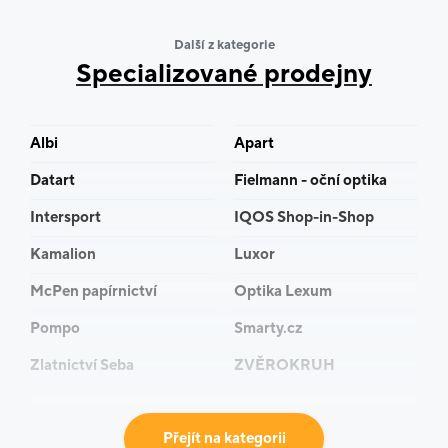
spektrum svých výrobků o funkční produkty pro
Další z kategorie
zákazníky všech věkových kategorií.
Specializované prodejny
Albi
Apart
Datart
Fielmann - oční optika
Intersport
IQOS Shop-in-Shop
Kamalion
Luxor
McPen papírnictví
Optika Lexum
Pompo
Smarty.cz
Zlatnictví Seba
ZVĚROKRUH
Přejít na kategorii