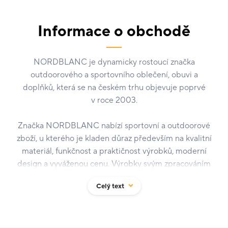
Informace o obchodě
NORDBLANC je dynamicky rostoucí značka
outdoorového a sportovního oblečení, obuvi a
doplňků, která se na českém trhu objevuje poprvé
v roce 2003.
Značka NORDBLANC nabízí sportovní a outdoorové
zboží, u kterého je kladen důraz především na kvalitní
materiál, funkčnost a praktičnost výrobků, moderní
design a vyváženou cenu. Výrobky svým zpracováním
nabízejí uživateli vysoký komfort a do velké míry tak
Celý text
zkvalitňují sportovní a volnočasové aktivity.
​NORDBLANC s každou novou sezónou postupuje
kupředu v oblasti technologie a nestále rozšiřuje