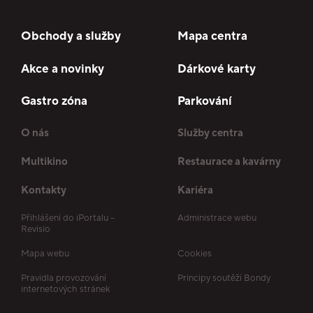
Obchody a služby
Mapa centra
Akce a novinky
Dárkové karty
Gastro zóna
Parkování
O nás
Služby centra
Multikino
Restaurace a kavárny
Kontakty
Kariéra
Přihlášení do iPortalu –
Administrace webu
Revisio
Mapa webu
Cookies
Pravidla provozování
Principy soutěží Bondy
internetových stránek