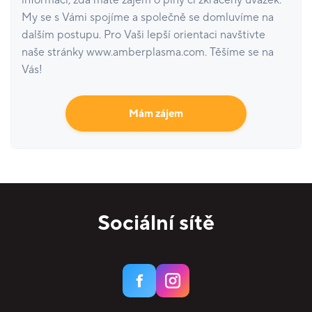
informaci, zda máte zájem o plný či zkrácený úvazek.
My se s Vámi spojíme a společně se domluvíme na
dalším postupu. Pro Vaši lepší orientaci navštivte
naše stránky www.amberplasma.com. Těšíme se na
Vás!
Mám zájem
Sociální sítě