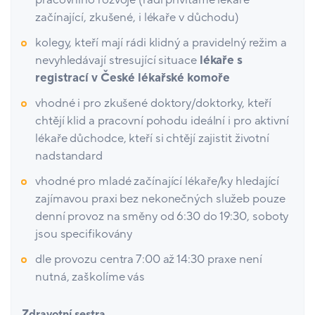
pracovního rozvoje (rádi přivítáme lékaře
začínající, zkušené, i lékaře v důchodu)
kolegy, kteří mají rádi klidný a pravidelný režim a
nevyhledávají stresující situace
lékaře s
registrací v České lékařské komoře
vhodné i pro zkušené doktory/doktorky, kteří
chtějí klid a pracovní pohodu ideální i pro aktivní
lékaře důchodce, kteří si chtějí zajistit životní
nadstandard
vhodné pro mladé začínající lékaře/ky hledající
zajímavou praxi bez nekonečných služeb pouze
denní provoz na směny od 6:30 do 19:30, soboty
jsou specifikovány
dle provozu centra 7:00 až 14:30 praxe není
nutná, zaškolíme vás
Zdravotní sestra