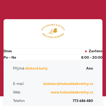
Dnes
Zavřeno
Po – Ne
8:00 – 20:00
Přijímá
dárkové karty
Ano
E-mail
boleslav@holandskekvetiny.cz
Web
www.holandskekvetiny.cz
Telefon
773 686 480