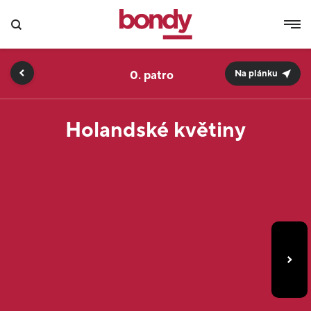
0.
Na plánku
Holandské květiny